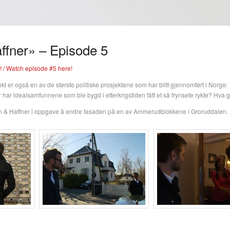
ffner» – Episode 5
 / Watch episode #5 here!
t er også en av de største politiske prosjektene som har blitt gjennomført i Norge:
ar idealsamfunnene som ble bygd i etterkrigstiden fått et så frynsete rykte? Hva g
n & Haffner i oppgave å endre fasaden på en av Ammerudblokkene i Groruddalen.