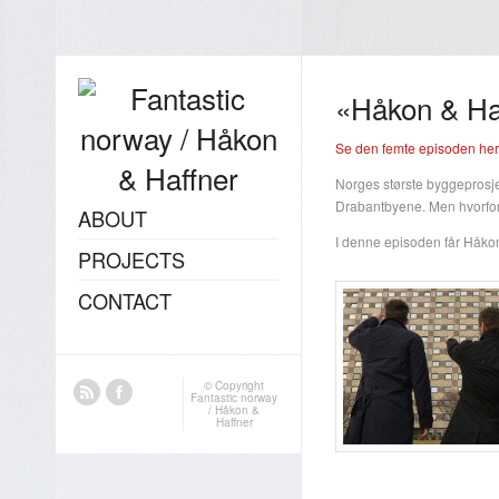
«Håkon & Ha
Se den femte episoden her!
Norges største byggeprosjek
Drabantbyene. Men hvorfor h
ABOUT
I denne episoden får Håko
PROJECTS
CONTACT
© Copyright
Fantastic norway
/ Håkon &
Haffner