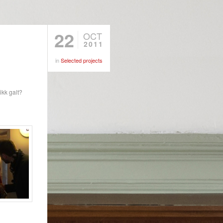
22
OCT
2011
in
Selected projects
ikk galt?